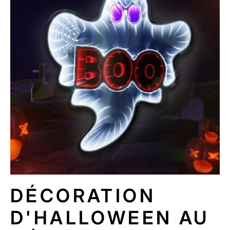
D
U
P
R
O
D
U
I
T
DÉCORATION
D'HALLOWEEN AU