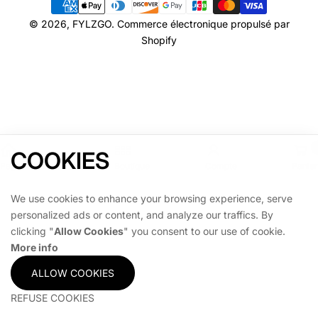
Modes
de
© 2026,
FYLZGO
.
Commerce électronique propulsé par
paiement
Shopify
COOKIES
Page d'accueil
Boutique
Compte
Panier
We use cookies to enhance your browsing experience, serve
personalized ads or content, and analyze our traffics. By
clicking "
Allow Cookies
" you consent to our use of cookie.
More info
ALLOW COOKIES
REFUSE COOKIES