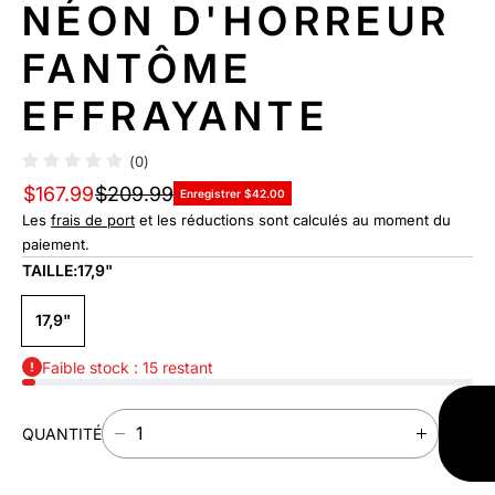
NÉON D'HORREUR
FANTÔME
EFFRAYANTE
(0)
$167.99
$209.99
Enregistrer $42.00
Les
frais de port
et les réductions sont calculés au moment du
paiement.
TAILLE:
17,9"
17,9"
Faible stock : 15 restant
AJO
QUANTITÉ
A
D
A
PAN
I
U
M
G