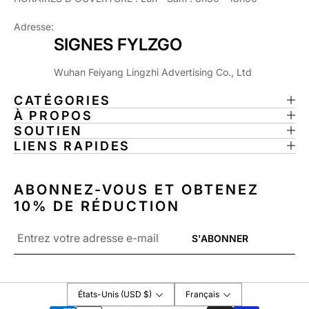
A
F
N
A
Adresse:
T
N
SIGNES FYLZGO
Ô
T
M
Ô
Wuhan Feiyang Lingzhi Advertising Co., Ltd
E
M
E
E
CATÉGORIES
F
E
À PROPOS
F
F
SOUTIEN
R
F
LIENS RAPIDES
A
R
Y
A
A
Y
ABONNEZ-VOUS ET OBTENEZ
N
A
10% DE RÉDUCTION
T
N
E
T
E-
S'ABONNER
E
mail
*
États-Unis (USD $)
Français