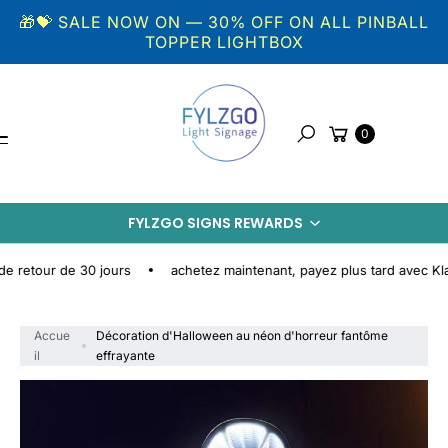
Aller au
🎁💝 SALE NOW ON — 30% OFF ON ALL PINBALL
contenu
TOPPER LIGHTBOX
Panier
0
Rechercher
A
L
FYLZGO SIGNS REWARDS
L
E
R
de 30 jours
achetez maintenant, payez plus tard avec Klarna
A
U
X
Accue
Décoration d'Halloween au néon d'horreur fantôme
I
il
effrayante
N
F
O
S