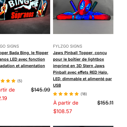
GO SIGNS
FYLZGO SIGNS
ipper Bada Bing, le flipper
Jaws Pinball Topper, conçu
anos LED avec fonction
pour le boîtier de lightbox
adation et alimentation
imprimé en 3D Stern Jaws
Pinball avec effets RED Halo,
LED, dimmable et alimenté par
(5)
USB
rtir de
$145.99
(18)
.19
À partir de
$155.11
$108.57