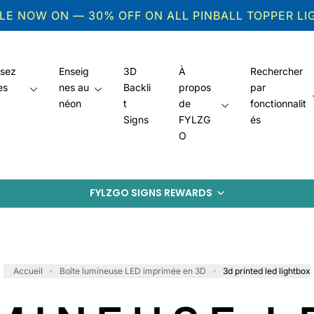
ALE NOW ON — 30% OFF ON ALL PINBALL TOPPER L
isez
Enseig
3D
À
Rechercher
es
nes au
Backli
propos
par
néon
t
de
fonctionnalit
Signs
FYLZG
és
O
FYLZGO SIGNS REWARDS
Accueil
Boîte lumineuse LED imprimée en 3D
3d printed led lightbox