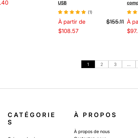
.40
USB
comp
(1)
À partir de
$155.11
À pa
$108.57
$97
1
2
3
…
CATÉGORIE
À PROPOS
S
À propos de nous