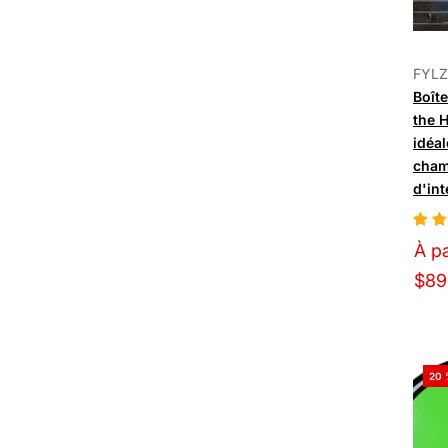
FYLZ
Boît
the 
idéal
cham
d'int
À pa
$89
20 