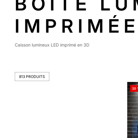
BOÎTE LU
IMPRIMÉE
Caisson lumineux LED imprimé en 3D
813 PRODUITS
Vous
20 
avez
vu
15
sur
813
résul