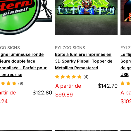
GO SIGNS
FYLZGO SIGNS
FYLZ
igne lumineuse ronde
Boîte à lumière imprimée en
Le fl
rieure double face
3D Sparky Pinball Topper de
Sopr
nnalisée - Parfait pour
Metallica Remastered
de gr
 entreprise
USB
(4)
(9)
À partir de
$142.70
rtir de
$122.80
À pa
$99.89
.24
$102