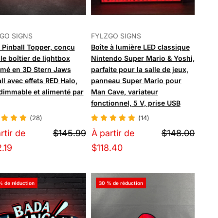
GO SIGNS
FYLZGO SIGNS
 Pinball Topper, conçu
Boîte à lumière LED classique
le boîtier de lightbox
Nintendo Super Mario & Yoshi,
imé en 3D Stern Jaws
parfaite pour la salle de jeux,
ll avec effets RED Halo,
panneau Super Mario pour
dimmable et alimenté par
Man Cave, variateur
fonctionnel, 5 V, prise USB
(28)
(14)
rtir de
$145.99
À partir de
$148.00
.19
$118.40
% de réduction
30 % de réduction