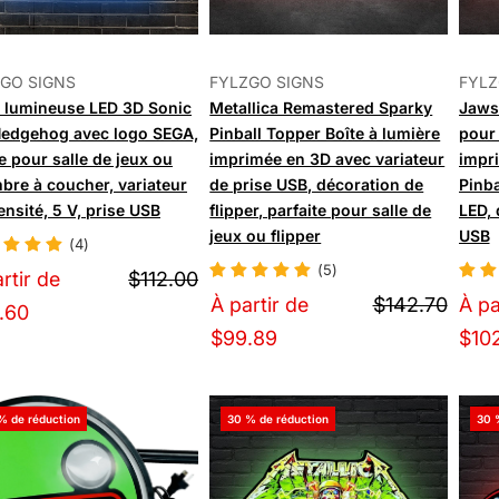
GO SIGNS
FYLZGO SIGNS
FYLZ
e lumineuse LED 3D Sonic
Metallica Remastered Sparky
Jaws
Hedgehog avec logo SEGA,
Pinball Topper Boîte à lumière
pour 
e pour salle de jeux ou
imprimée en 3D avec variateur
impr
bre à coucher, variateur
de prise USB, décoration de
Pinba
ensité, 5 V, prise USB
flipper, parfaite pour salle de
LED, 
jeux ou flipper
USB
(4)
(5)
rtir de
$112.00
À partir de
$142.70
À pa
.60
$99.89
$102
% de réduction
30 % de réduction
30 