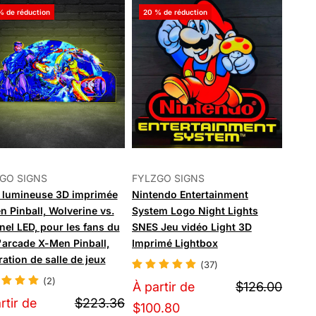
% de réduction
20 % de réduction
GO SIGNS
FYLZGO SIGNS
e lumineuse 3D imprimée
Nintendo Entertainment
 Pinball, Wolverine vs.
System Logo Night Lights
nel LED, pour les fans du
SNES Jeu vidéo Light 3D
'arcade X-Men Pinball,
Imprimé Lightbox
ation de salle de jeux
(37)
(2)
À partir de
$126.00
rtir de
$223.36
$100.80