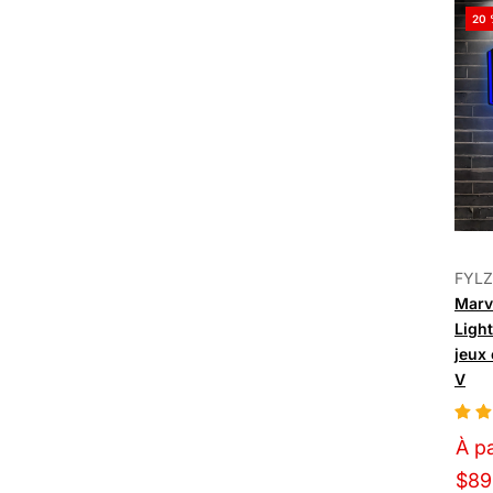
20 
FYLZ
Marv
Light
jeux 
V
À pa
$89