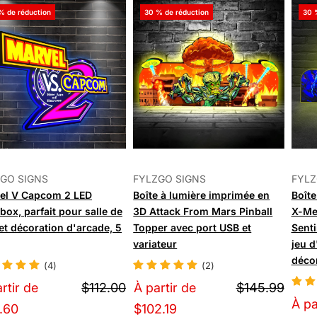
% de réduction
30 % de réduction
30 
GO SIGNS
FYLZGO SIGNS
FYLZ
el V Capcom 2 LED
Boîte à lumière imprimée en
Boît
box, parfait pour salle de
3D Attack From Mars Pinball
X-Men
et décoration d'arcade, 5
Topper avec port USB et
Senti
variateur
jeu d
décor
(4)
(2)
rtir de
$112.00
À partir de
$145.99
À pa
.60
$102.19