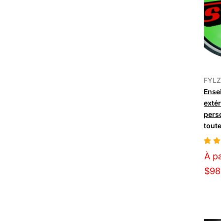
FYLZ
Ense
exté
perso
toute
À pa
$98