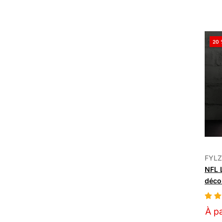
20 
FYLZ
NFL 
décor
À pa