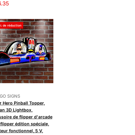
6.35
% de réduction
GO SIGNS
 Hero Pinball Topper,
an 3D Lightbox,
soire de flipper d'arcade
flipper édition spéciale,
teur fonctionnel, 5 V,