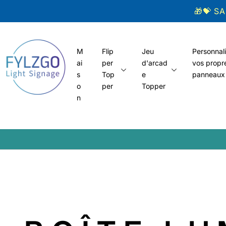
Aller au
🎁💝 S
contenu
M
Flip
Jeu
Personnal
ai
per
d'arcad
vos propr
s
Top
e
panneaux
o
per
Topper
n