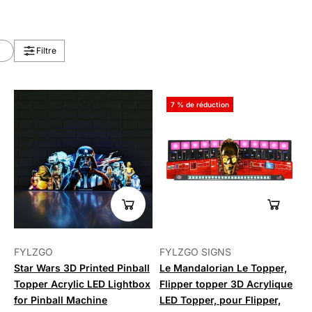
Filtre
Vous
7 % de réduction
avez
vu
15
sur
30
résultats
FYLZGO
FYLZGO SIGNS
Star Wars 3D Printed Pinball
Le Mandalorian Le Topper,
Topper Acrylic LED Lightbox
Flipper topper 3D Acrylique
for Pinball Machine
LED Topper, pour Flipper,