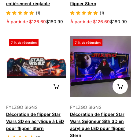
entièrement réglable
flipper Stern
(1)
(1)
À partir de $126.69
$180.99
À partir de $126.69
$180.99
7 % de réduction
7 % de réduction
FYLZGO SIGNS
FYLZGO SIGNS
Décoration de flipper Star
Décoration de flipper Star
Wars 3D en acrylique à LED
Wars Seigneur Sith 3D en
pour flipper Stern
acrylique LED pour flipper
Stern