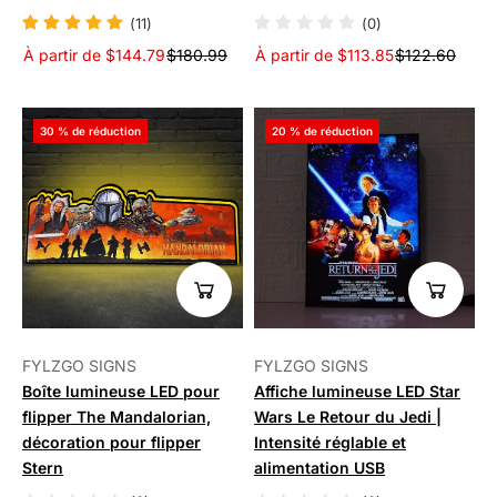
(11)
(0)
À partir de $144.79
$180.99
À partir de $113.85
$122.60
30 % de réduction
20 % de réduction
FYLZGO SIGNS
FYLZGO SIGNS
Boîte lumineuse LED pour
Affiche lumineuse LED Star
flipper The Mandalorian,
Wars Le Retour du Jedi |
décoration pour flipper
Intensité réglable et
Stern
alimentation USB