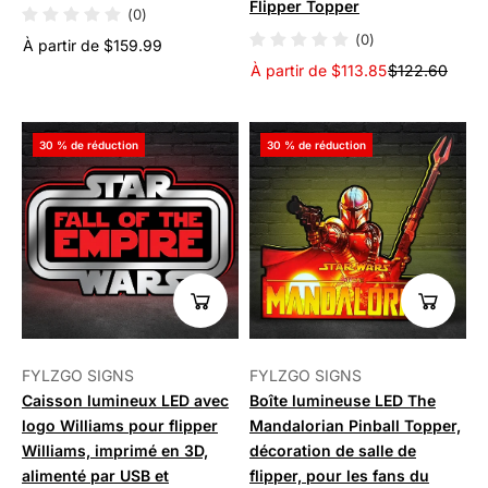
Flipper Topper
(0)
(0)
À partir de $159.99
À partir de $113.85
$122.60
30 % de réduction
30 % de réduction
FYLZGO SIGNS
FYLZGO SIGNS
Caisson lumineux LED avec
Boîte lumineuse LED The
logo Williams pour flipper
Mandalorian Pinball Topper,
Williams, imprimé en 3D,
décoration de salle de
alimenté par USB et
flipper, pour les fans du