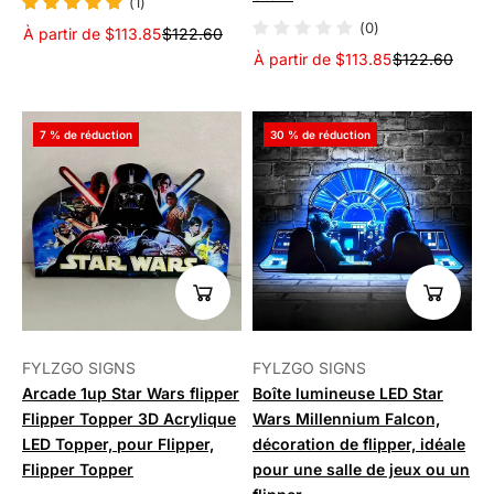
(1)
(0)
À partir de $113.85
$122.60
À partir de $113.85
$122.60
7 % de réduction
30 % de réduction
FYLZGO SIGNS
FYLZGO SIGNS
Arcade 1up Star Wars flipper
Boîte lumineuse LED Star
Flipper Topper 3D Acrylique
Wars Millennium Falcon,
LED Topper, pour Flipper,
décoration de flipper, idéale
Flipper Topper
pour une salle de jeux ou un