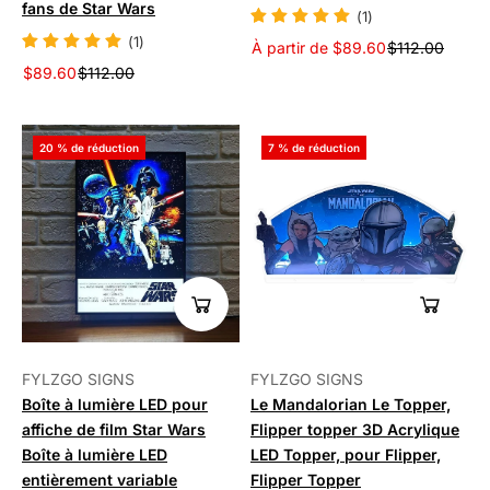
fans de Star Wars
(1)
(1)
À partir de $89.60
$112.00
$89.60
$112.00
20 % de réduction
7 % de réduction
FYLZGO SIGNS
FYLZGO SIGNS
Boîte à lumière LED pour
Le Mandalorian Le Topper,
affiche de film Star Wars
Flipper topper 3D Acrylique
Boîte à lumière LED
LED Topper, pour Flipper,
entièrement variable
Flipper Topper