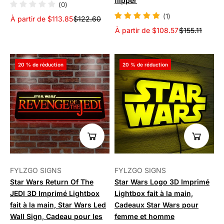
flipper
(0)
(1)
À partir de $113.85
$122.60
À partir de $108.57
$155.11
20 % de réduction
20 % de réduction
FYLZGO SIGNS
FYLZGO SIGNS
Star Wars Return Of The
Star Wars Logo 3D Imprimé
JEDI 3D Imprimé Lightbox
Lightbox fait à la main,
fait à la main, Star Wars Led
Cadeaux Star Wars pour
Wall Sign, Cadeau pour les
femme et homme