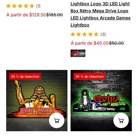
Lightbox Logo 3D LED Light
(1)
Box Rétro Mega Drive Logo
À partir de $129.50
$185.00
LED Lightbox Arcade Games
Lightbox
(3)
À partir de $40.00
$50.00
30 % de réduction
30 % de réduction