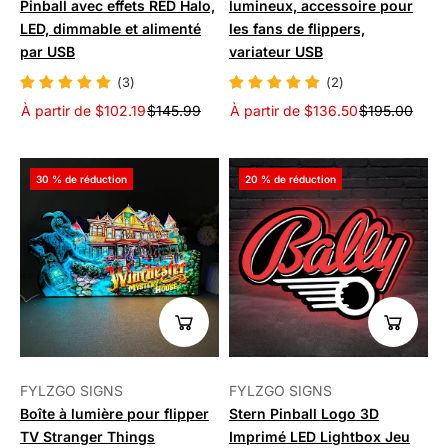
Pinball avec effets RED Halo,
lumineux, accessoire pour
LED, dimmable et alimenté
les fans de flippers,
par USB
variateur USB
(3)
(2)
À partir de $102.19
$145.99
À partir de $136.50
$195.00
30 % de réduction
20 % de réduction
FYLZGO SIGNS
FYLZGO SIGNS
Boîte à lumière pour flipper
Stern Pinball Logo 3D
TV Stranger Things
Imprimé LED Lightbox Jeu