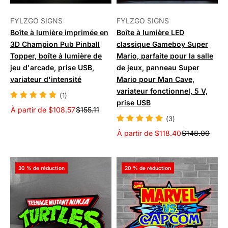
FYLZGO SIGNS
FYLZGO SIGNS
Boîte à lumière imprimée en
Boîte à lumière LED
3D Champion Pub Pinball
classique Gameboy Super
Topper, boîte à lumière de
Mario, parfaite pour la salle
jeu d'arcade, prise USB,
de jeux, panneau Super
variateur d'intensité
Mario pour Man Cave,
variateur fonctionnel, 5 V,
(1)
prise USB
À partir de $108.57
$155.11
(3)
À partir de $118.40
$148.00
30 % de réduction
20 % de réduction