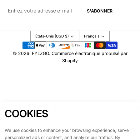
E-
S'ABONNER
mail
*
États-Unis (USD $)
Français
Modes
de
© 2026,
FYLZGO
.
Commerce électronique propulsé par
paiement
Shopify
COOKIES
Page d'accueil
Boutique
Compte
Panier
We use cookies to enhance your browsing experience, serve
personalized ads or content, and analyze our traffics. By