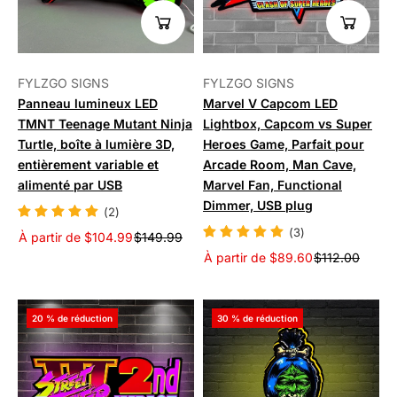
FYLZGO SIGNS
FYLZGO SIGNS
Panneau lumineux LED
Marvel V Capcom LED
TMNT Teenage Mutant Ninja
Lightbox, Capcom vs Super
Turtle, boîte à lumière 3D,
Heroes Game, Parfait pour
entièrement variable et
Arcade Room, Man Cave,
alimenté par USB
Marvel Fan, Functional
Dimmer, USB plug
(2)
(3)
À partir de $104.99
$149.99
À partir de $89.60
$112.00
20 % de réduction
30 % de réduction