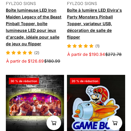
FYLZGO SIGNS
FYLZGO SIGNS
Boîte lumineuse LED Iron
Boîte à lumière LED Elvira's
Maiden Legacy of the Beast
Party Monsters Pinball
Pinball Topper, boîte
Topper, variateur USB,
lumineuse LED pour jeux
décoration de salle de
d'arcade, idéale pour salle
flipper
de jeux ou flipper
(1)
(2)
À partir de $190.94
$272.78
À partir de $126.69
$180.99
30 % de réduction
20 % de réduction