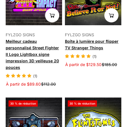
FYLZGO SIGNS
FYLZGO SIGNS
Meilleur cadeau
Boîte à lumière pour flipper
personnalisé Street Fighter
TV Stranger Things
II Logo Lightbox signe
(1)
impression 3D veilleuse 20
À partir de $129.50
$185.00
pouces
(1)
À partir de $89.60
$112.00
30 % de réduction
30 % de réduction